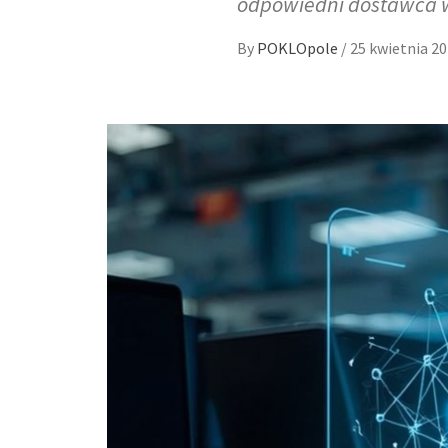
odpowiedni dostawca w
By
POKLOpole
/
25 kwietnia 2