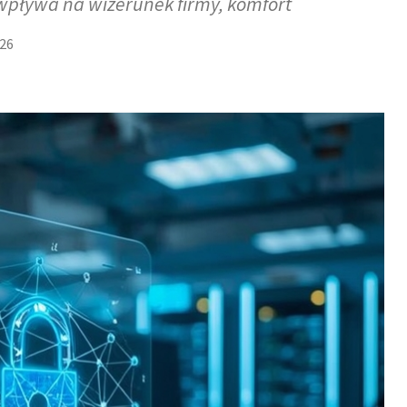
pływa na wizerunek firmy, komfort
026