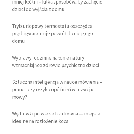
mniej kłótni – kilka sposobów, by zachęcić
dzieci do wyjścia z domu
Tryb urlopowy termostatu oszczędza
prąd i gwarantuje powrót do ciepłego
domu
Wyprawy rodzinne na łonie natury
wzmacniające zdrowie psychiczne dzieci
Sztuczna inteligencja w nauce mówienia –
pomoc czy ryzyko opóźnień w rozwoju
mowy?
Wędrówki po wieżach z drewna — miejsca
idealne na rozłożenie koca