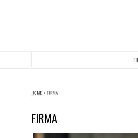
Skip
to
content
F
HOME
FIRMA
FIRMA