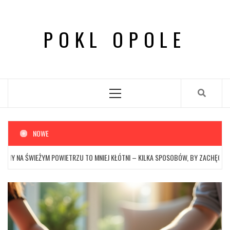
Skip
to
POKL OPOLE
content
Primary
Menu
NOWE
 ŚWIEŻYM POWIETRZU TO MNIEJ KŁÓTNI – KILKA SPOSOBÓW, BY ZACHĘCIĆ DZIECI 