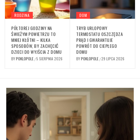
RODZINA
DOM
PÓŁTOREJ GODZINY NA
TRYB URLOPOWY
ŚWIEŻYM POWIETRZU TO
TERMOSTATU OSZCZĘDZA
MNIEJ KŁÓTNI – KILKA
PRĄD I GWARANTUJE
SPOSOBÓW, BY ZACHĘCIĆ
POWRÓT DO CIEPŁEGO
DZIECI DO WYJŚCIA Z DOMU
DOMU
BY
POKLOPOLE
5 SIERPNIA 2026
BY
POKLOPOLE
29 LIPCA 2026
/
/