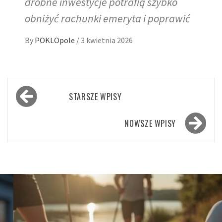
drobne inwestycje potrafią szybko
obniżyć rachunki emeryta i poprawić
By
POKLOpole
/
3 kwietnia 2026
Nawigacja
STARSZE WPISY
po
wpisach
NOWSZE WPISY