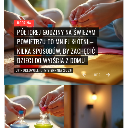
DOM
TRYB URLOPOWY TERMOSTATU
OSZCZĘDZA PRĄD I GWARANTUJE
POWRÓT DO CIEPŁEGO DOMU
BY
POKLOPOLE
29 LIPCA 2026
/
2
OF
3