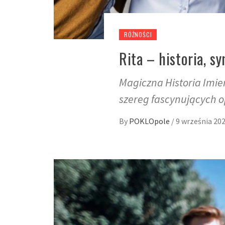
RÓŻNOŚCI
Rita – historia, s
Magiczna Historia Imieni
szereg fascynujących o
By
POKLOpole
/
9 września 20