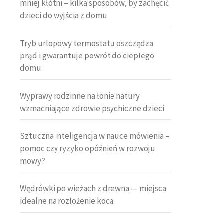
mniej kłótni – kilka sposobów, by zachęcić
dzieci do wyjścia z domu
Tryb urlopowy termostatu oszczędza
prąd i gwarantuje powrót do ciepłego
domu
Wyprawy rodzinne na łonie natury
wzmacniające zdrowie psychiczne dzieci
Sztuczna inteligencja w nauce mówienia –
pomoc czy ryzyko opóźnień w rozwoju
mowy?
Wędrówki po wieżach z drewna — miejsca
idealne na rozłożenie koca