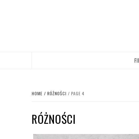
Skip
to
content
F
HOME
RÓŻNOŚCI
PAGE 4
RÓŻNOŚCI