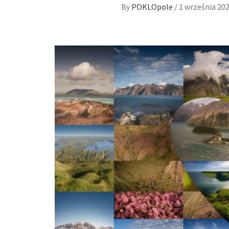
By
POKLOpole
/
1 września 20