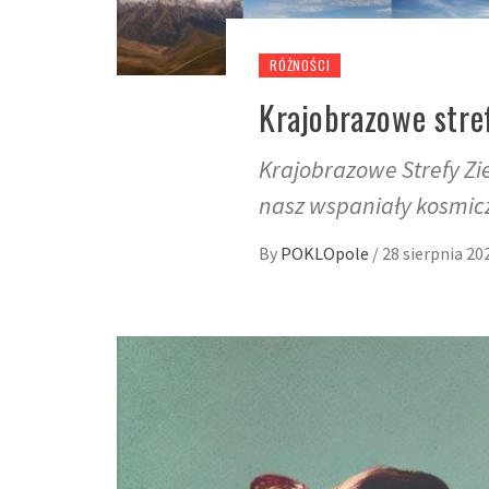
RÓŻNOŚCI
Krajobrazowe stref
Krajobrazowe Strefy Zi
nasz wspaniały kosmic
By
POKLOpole
/
28 sierpnia 20