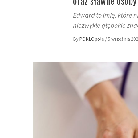
oraz sławne osoby
Edward to imię, które ni
niezwykle głębokie zna
By
POKLOpole
/
5 września 20