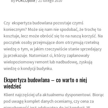
By
POKLOpole
/
21 lutego 2020
Czy ekspertyza budowlana pozostaje czymś
koniecznym? Może się nam nie spodobać, że trochę to
kosztuje, lecz może obrócić się to na naszą korzyść. Na
początek osoby przejmujące dom otrzymują rzetelną
wiedzę o tym, w jakim rzeczywiście stanie sprzedający
ją przekazuje. Natomiast ci, którzy zaplanowały
wielopoziomowy remont lub nadbudowę, zyskują
wiedzę o kondycji budynku.
Ekspertyza budowlana – co warto o niej
wiedzieć
Klient najczęściej ufa aktualnemu dysponentowi. Biorąc
pod uwagę komplet danych oceniamy, czy cena za
nieruchomość jest adekwatna do jej kondycji. W