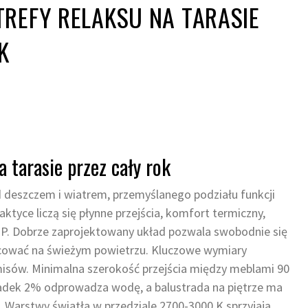
REFY RELAKSU NA TARASIE
K
 tarasie przez cały rok
d deszczem i wiatrem, przemyślanego podziału funkcji
aktyce liczą się płynne przejścia, komfort termiczny,
 IP. Dobrze zaprojektowany układ pozwala swobodnie się
acować na świeżym powietrzu. Kluczowe wymiary
isów. Minimalna szerokość przejścia między meblami 90
padek 2% odprowadza wodę, a balustrada na piętrze ma
 Warstwy światła w przedziale 2700-3000 K sprzyjają