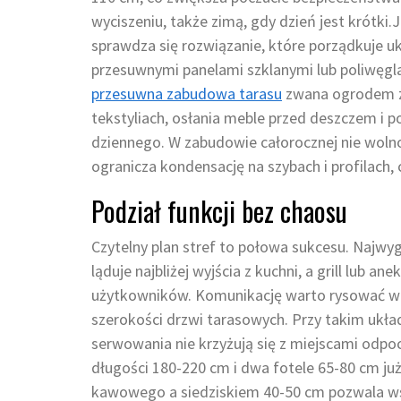
wyciszeniu, także zimą, gdy dzień jest krótki.
sprawdza się rozwiązanie, które porządkuje uk
przesuwnymi panelami szklanymi lub poliwęgl
przesuwna zabudowa tarasu
zwana ogrodem zi
tekstyliach, osłania meble przed deszczem i p
dziennego. W zabudowie całorocznej nie woln
ogranicza kondensację na szybach i profilach, 
Podział funkcji bez chaosu
Czytelny plan stref to połowa sukcesu. Najwyg
ląduje najbliżej wyjścia z kuchni, a grill lub a
użytkowników. Komunikację warto rysować w p
szerokości drzwi tarasowych. Przy takim układ
serwowania nie krzyżują się z miejscami odp
długości 180-220 cm i dwa fotele 65-80 cm ju
kawowego a siedziskiem 40-50 cm pozwala wsta