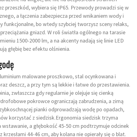
ez przeszkód, wybiera się IP65. Przewody prowadzi się w
nego, a łączenia zabezpiecza przed wnikaniem wody i
 funkcjonalne, bo wtedy szybciej tworzysz sceny relaks,
przeciążania gniazd. W roli światła ogólnego na tarasie
ieniu 1500-2000 lm, a na akcenty nadają się linie LED
ją głębię bez efektu olśnienia.
ogodę
. Aluminium malowane proszkowo, stal ocynkowana i
az deszcz, a przy tym są lekkie i łatwe do przestawienia.
ia, zwłaszcza gdy regularnie je olejuje się cienką
ydrofo­bowe pokrowce ograniczają zabrudzenia, a zimą
 szybkoschnącej pianki odprowadzają wodę po opadach,
ów korzystać z siedzisk.Ergonomia siedzisk trzyma
a wstawanie, a głębokość 45-50 cm podtrzymuje odcinek
 krzesłami 44-46 cm, aby kolana nie opierały się o blat.