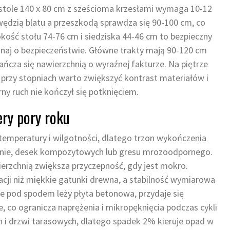
a stole 140 x 80 cm z sześcioma krzesłami wymaga 10-12
awędzią blatu a przeszkodą sprawdza się 90-100 cm, co
okość stołu 74-76 cm i siedziska 44-46 cm to bezpieczny
naj o bezpieczeństwie. Główne trakty mają 90-120 cm
ańcza się nawierzchnią o wyraźnej fakturze. Na piętrze
 przy stopniach warto zwiększyć kontrast materiałów i
ny ruch nie kończył się potknięciem.
ery pory roku
temperatury i wilgotności, dlatego trzon wykończenia
znie, desek kompozytowych lub gresu mrozoodpornego.
ierzchnią zwiększa przyczepność, gdy jest mokro.
i niż miękkie gatunki drewna, a stabilność wymiarowa
ie pod spodem leży płyta betonowa, przydaje się
, co ogranicza naprężenia i mikropęknięcia podczas cykli
 i drzwi tarasowych, dlatego spadek 2% kieruje opad w