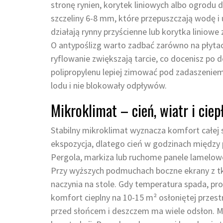
stronę rynien, korytek liniowych albo ogrod
szczeliny 6-8 mm, które przepuszczają wodę i 
działają rynny przyścienne lub korytka liniowe z 
O antypoślizg warto zadbać zarówno na płytach
ryflowanie zwiększają tarcie, co docenisz po 
polipropylenu lepiej zimować pod zadaszeniem
lodu i nie blokowały odpływów.
Mikroklimat – cień, wiatr i ciep
Stabilny mikroklimat wyznacza komfort całej s
ekspozycja, dlatego cień w godzinach międz
Pergola, markiza lub ruchome panele lamelowe f
Przy wyższych podmuchach boczne ekrany z tka
naczynia na stole. Gdy temperatura spada, pr
komfort cieplny na 10-15 m² osłoniętej przest
przed słońcem i deszczem ma wiele odsłon. Mar