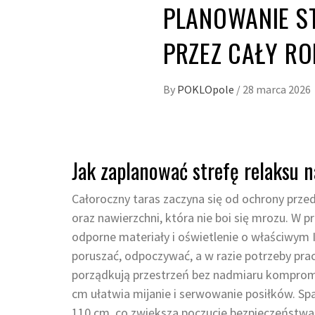
PLANOWANIE ST
PRZEZ CAŁY RO
By
POKLOpole
/
28 marca 2026
Jak zaplanować strefę relaksu na
Całoroczny taras zaczyna się od ochrony prze
oraz nawierzchni, która nie boi się mrozu. W pr
odporne materiały i oświetlenie o właściwym
poruszać, odpoczywać, a w razie potrzeby pr
porządkują przestrzeń bez nadmiaru komprom
cm ułatwia mijanie i serwowanie posiłków. S
110 cm, co zwiększa poczucie bezpieczeństwa.