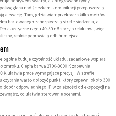
teruje dopływem światła, a zintegrowane rynny
poliwęglanu nad ścieżkami komunikacji przepuszczają
ają elewację. Tam, gdzie wiatr przekracza kilka metrów
szkła hartowanego zabezpieczają strefę siedzenia, a
ło akustyczne rzędu 40-50 dB sprzyja relaksowi, więc
liczny, realnie poprawiają odbiór miejsca.
atem
e ogólne buduje czytelność układu, zadaniowe wspiera
t po zmroku. Ciepła barwa 2700-3000 K zapewnia
0 K ułatwia prace wymagające precyzji. W strefie
cu czytania warto dołożyć punkt, który zapewni około 300
 to dobór odpowiedniego IP w zależności od ekspozycji na
 zewnątrz, co ułatwia sterowanie scenami.
rażone na wilgoć, ale nie na bezpośredni strumień