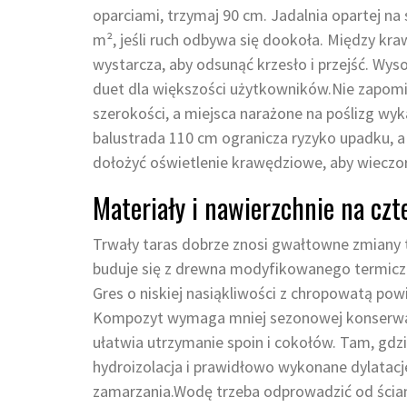
oparciami, trzymaj 90 cm. Jadalnia opartej n
m², jeśli ruch odbywa się dookoła. Między kr
wystarcza, aby odsunąć krzesło i przejść. Wys
duet dla większości użytkowników.Nie zapomi
szerokości, a miejsca narażone na poślizg wyk
balustrada 110 cm ogranicza ryzyko upadku, a
dołożyć oświetlenie krawędziowe, aby wieczor
Materiały i nawierzchnie na czt
Trwały taras dobrze znosi gwałtowne zmiany 
buduje się z drewna modyfikowanego termic
Gres o niskiej nasiąkliwości z chropowatą pow
Kompozyt wymaga mniej sezonowej konserwacj
ułatwia utrzymanie spoin i cokołów. Tam, gdz
hydroizolacja i prawidłowo wykonane dylatacje
zamarzania.Wodę trzeba odprowadzić od ścian