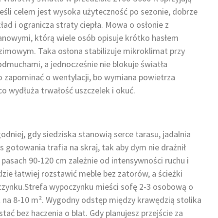
Jeśli celem jest wysoka użyteczność po sezonie, dobrze
ład i ogranicza straty ciepła. Mowa o osłonie z
anowymi, którą wiele osób opisuje krótko hasłem
mowym. Taka osłona stabilizuje mikroklimat przy
odmuchami, a jednocześnie nie blokuje światła
o zapominać o wentylacji, bo wymiana powietrza
co wydłuża trwałość uszczelek i okuć.
odniej, gdy siedziska stanowią serce tarasu, jadalnia
neks gotowania trafia na skraj, tak aby dym nie drażnił
asach 90-120 cm zależnie od intensywności ruchu i
zie łatwiej rozstawić meble bez zatorów, a ścieżki
oczynku.Strefa wypoczynku mieści sofę 2-3 osobową o
ż na 8-10 m². Wygodny odstęp między krawędzią stolika
ć bez haczenia o blat. Gdy planujesz przejście za