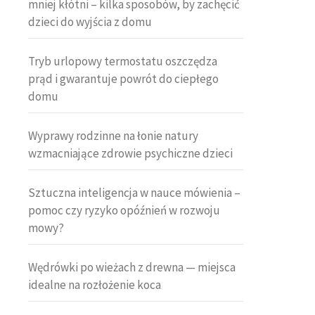
mniej kłótni – kilka sposobów, by zachęcić
dzieci do wyjścia z domu
Tryb urlopowy termostatu oszczędza
prąd i gwarantuje powrót do ciepłego
domu
Wyprawy rodzinne na łonie natury
wzmacniające zdrowie psychiczne dzieci
Sztuczna inteligencja w nauce mówienia –
pomoc czy ryzyko opóźnień w rozwoju
mowy?
Wędrówki po wieżach z drewna — miejsca
idealne na rozłożenie koca