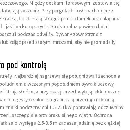
u deszczowego. Między deskami tarasowymi zostawia się
ułatwiają suszenie. Przy pergolach i osłonach dobrze
kratką, bo zbierają strugi z profili i lameli bez chlapania.
, jak i na kompozycie. Strukturalna powierzchnia i
deszczu i podczas odwilży. Dywany zewnętrzne z
 lub zdjąć przed stałymi mrozami, aby nie gromadziły
ło pod kontrolą
trefy. Najbardziej nagrzewa się południowa i zachodnia
y południem a wczesnym popołudniem bywa kluczowy.
iltrują słońce, a przy okazji przechwytują lekki deszcz.
nin o gęstym splocie ograniczają przeciągi i chronią
omienniki podczerwieni 1.5-2.0 kW poprawiają odczuwalny
rzeni, szczególnie przy braku silnego wiatru.Ochrona
kiza o wysięgu 2.5-3.5 m zadasza jadalnię bez ciężkiej