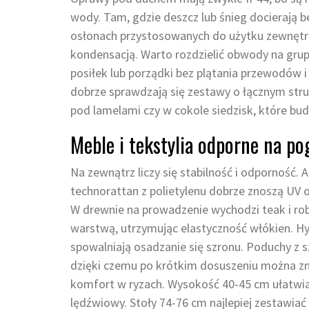
wody. Tam, gdzie deszcz lub śnieg docierają b
osłonach przystosowanych do użytku zewnętrz
kondensacją. Warto rozdzielić obwody na grupy
posiłek lub porządki bez plątania przewodów i 
dobrze sprawdzają się zestawy o łącznym strum
pod lamelami czy w cokole siedzisk, które budu
Meble i tekstylia odporne na p
Na zewnątrz liczy się stabilność i odporność
technorattan z polietylenu dobrze znoszą UV or
W drewnie na prowadzenie wychodzi teak i robin
warstwą, utrzymując elastyczność włókien. H
spowalniają osadzanie się szronu. Poduchy z
dzięki czemu po krótkim dosuszeniu można zn
komfort w ryzach. Wysokość 40-45 cm ułatwi
lędźwiowy. Stoły 74-76 cm najlepiej zestawiać z