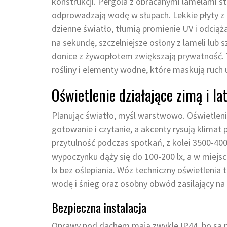
konstrukcji. Pergola z obracanymi lamelami s
odprowadzają wodę w słupach. Lekkie płyty z 
dzienne światło, tłumią promienie UV i odciąż
na sekundę, szczelniejsze osłony z lameli lub 
donice z żywopłotem zwiększają prywatność. T
rośliny i elementy wodne, które maskują ruch u
Oświetlenie działające zimą i l
Planując światło, myśl warstwowo. Oświetleni
gotowanie i czytanie, a akcenty rysują klima
przytulność podczas spotkań, z kolei 3500-400
wypoczynku dąży się do 100-200 lx, a w miejs
lx bez oślepiania. Wóz techniczny oświetlenia
wodę i śnieg oraz osobny obwód zasilający na
Bezpieczna instalacja
Oprawy pod dachem mają zwykle IP44, bo są na