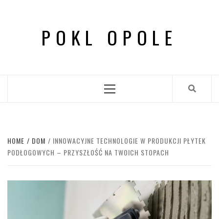
Skip
to
POKL OPOLE
content
Primary
Menu
HOME
DOM
INNOWACYJNE TECHNOLOGIE W PRODUKCJI PŁYTEK
PODŁOGOWYCH – PRZYSZŁOŚĆ NA TWOICH STOPACH