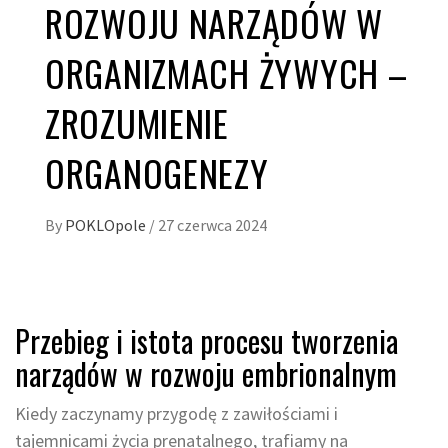
ROZWOJU NARZĄDÓW W
ORGANIZMACH ŻYWYCH –
ZROZUMIENIE
ORGANOGENEZY
By
POKLOpole
/
27 czerwca 2024
Przebieg i istota procesu tworzenia
narządów w rozwoju embrionalnym
Kiedy zaczynamy przygodę z zawiłościami i
tajemnicami życia prenatalnego, trafiamy na