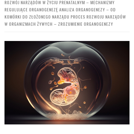
ROZWÓJ NARZĄDÓW W ŻYCIU PRENATALNYM – MECHANIZMY
REGULUJĄCE ORGANOGENEZĘ ANALIZA ORGANOGENEZY – OD
KOMÓRKI DO ZŁOŻONEGO NARZĄDU PROCES ROZWOJU NARZĄDÓW
W ORGANIZMACH ŻYWYCH – ZROZUMIENIE ORGANOGENEZY