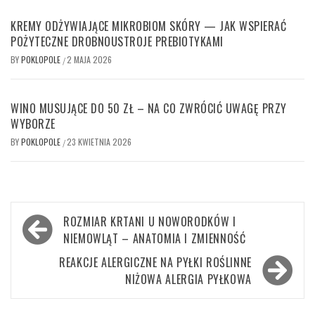
KREMY ODŻYWIAJĄCE MIKROBIOM SKÓRY — JAK WSPIERAĆ
POŻYTECZNE DROBNOUSTROJE PREBIOTYKAMI
BY
POKLOPOLE
2 MAJA 2026
/
WINO MUSUJĄCE DO 50 ZŁ – NA CO ZWRÓCIĆ UWAGĘ PRZY
WYBORZE
BY
POKLOPOLE
23 KWIETNIA 2026
/
Nawigacja
ROZMIAR KRTANI U NOWORODKÓW I
wpisu
NIEMOWLĄT – ANATOMIA I ZMIENNOŚĆ
REAKCJE ALERGICZNE NA PYŁKI ROŚLINNE
NIŻOWA ALERGIA PYŁKOWA