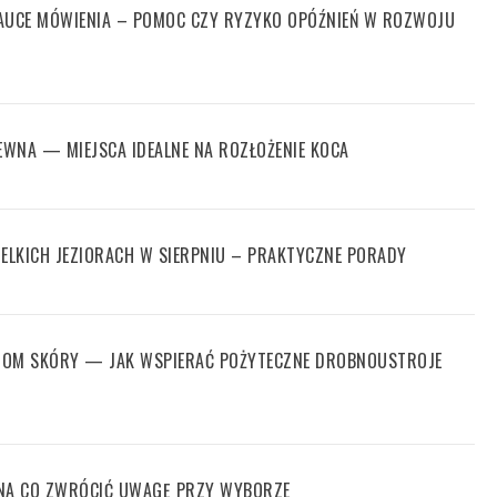
NAUCE MÓWIENIA – POMOC CZY RYZYKO OPÓŹNIEŃ W ROZWOJU
WNA — MIEJSCA IDEALNE NA ROZŁOŻENIE KOCA
IELKICH JEZIORACH W SIERPNIU – PRAKTYCZNE PORADY
IOM SKÓRY — JAK WSPIERAĆ POŻYTECZNE DROBNOUSTROJE
 NA CO ZWRÓCIĆ UWAGĘ PRZY WYBORZE