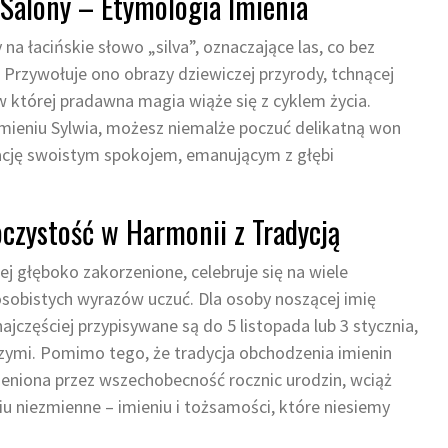
 Salony – Etymologia Imienia
na łacińskie słowo „silva”, oznaczające las, co bez
 Przywołuje ono obrazy dziewiczej przyrody, tchnącej
w której pradawna magia wiąże się z cyklem życia.
mieniu Sylwia, możesz niemalże poczuć delikatną won
sację swoistym spokojem, emanującym z głębi
czystość w Harmonii z Tradycją
ej głęboko zakorzenione, celebruje się na wiele
 osobistych wyrazów uczuć. Dla osoby noszącej imię
ajczęściej przypisywane są do 5 listopada lub 3 stycznia,
ższymi. Pomimo tego, że tradycja obchodzenia imienin
niona przez wszechobecność rocznic urodzin, wciąż
iu niezmienne – imieniu i tożsamości, które niesiemy