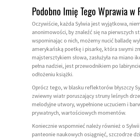
Podobno Imię Tego Wprawia w R
Oczywiście, każda Sylwia jest wyjątkowa, niemni
anonimowości, by znaleźć się na pierwszych str
wspominając o nich, możemy nucić balladę wyb
amerykańską poetkę i pisarkę, która swymi zm
majstersztykiem słowa, zasłużyła na miano iko
pełna nadziei, jest przewodnikiem po labirync
odłożeniu książki.
Oprócz tego, w blasku reflektorów błyszczy Sy
zwiewny wiatr poruszający struny leśnych drz
melodyjne utwory, wypełnione uczuciem i barw
prywatnych, wartościowych momentów.
Koniecznie wspomnieć należy również o Sylwii 
panteonie naukowych osiągnięć, szczodrze dzi