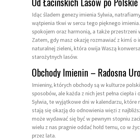
Od Łacińskich Lasów po Polskie
Idąc śladem genezy imienia Sylwia, natrafiamy 
wątpienia tkwi w sercu tego pięknego imienia.
spokojem oraz harmonią, a także przestrzeni 
Zatem, gdy masz okazję rozmawiać z kimś o i
naturalnej zieleni, która owija Waszą konwer
starożytnych lasów.
Obchody Imienin – Radosna Uro
Imieniny, których obchody są w kulturze polski
sposobów, ale każda z nich jest pełna ciepła i
Sylwia, te wyjątkowe dni w kalendarzu, które n
stają się okazją do odnowienia więzi z najbli
może wydawać się być w pewnym stopniu zacie
wielu z nas pragnie oddać hołd temu, co w życ
przez lata.