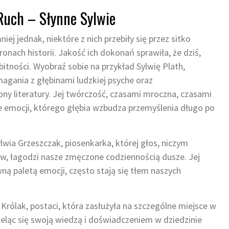
uch – Słynne Sylwie
ej jednak, niektóre z nich przebiły się przez sitko
onach historii. Jakość ich dokonań sprawiła, że dziś,
itności. Wyobraź sobie na przykład Sylwię Plath,
agania z głębinami ludzkiej psyche oraz
ny literatury. Jej twórczość, czasami mroczna, czasami
ie emocji, którego głębia wzbudza przemyślenia długo po
lwia Grzeszczak, piosenkarka, której głos, niczym
ew, łagodzi nasze zmęczone codziennością dusze. Jej
ną paletą emocji, często stają się tłem naszych
Królak, postaci, która zasłużyła na szczególne miejsce w
eląc się swoją wiedzą i doświadczeniem w dziedzinie