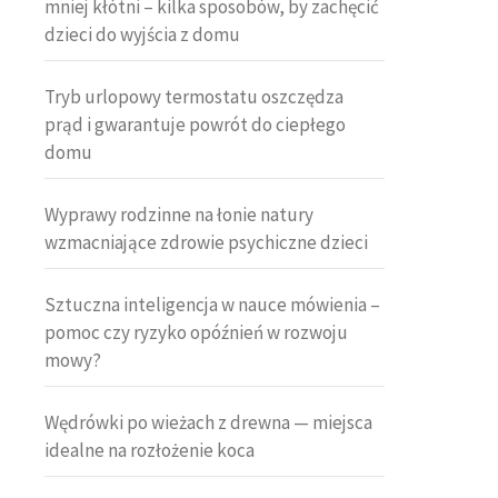
mniej kłótni – kilka sposobów, by zachęcić
dzieci do wyjścia z domu
Tryb urlopowy termostatu oszczędza
prąd i gwarantuje powrót do ciepłego
domu
Wyprawy rodzinne na łonie natury
wzmacniające zdrowie psychiczne dzieci
Sztuczna inteligencja w nauce mówienia –
pomoc czy ryzyko opóźnień w rozwoju
mowy?
Wędrówki po wieżach z drewna — miejsca
idealne na rozłożenie koca