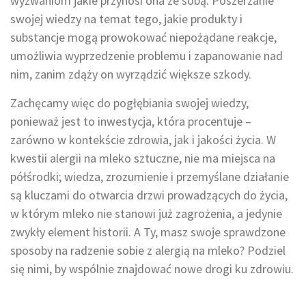
wyzwaniom jakie przynosi ona ze sobą. Poszerzanie
swojej wiedzy na temat tego, jakie produkty i
substancje mogą prowokować niepożądane reakcje,
umożliwia wyprzedzenie problemu i zapanowanie nad
nim, zanim zdąży on wyrządzić większe szkody.
Zachęcamy więc do pogłębiania swojej wiedzy,
ponieważ jest to inwestycja, która procentuje –
zarówno w kontekście zdrowia, jak i jakości życia. W
kwestii alergii na mleko sztuczne, nie ma miejsca na
półśrodki; wiedza, zrozumienie i przemyślane działanie
są kluczami do otwarcia drzwi prowadzących do życia,
w którym mleko nie stanowi już zagrożenia, a jedynie
zwykły element historii. A Ty, masz swoje sprawdzone
sposoby na radzenie sobie z alergią na mleko? Podziel
się nimi, by wspólnie znajdować nowe drogi ku zdrowiu.