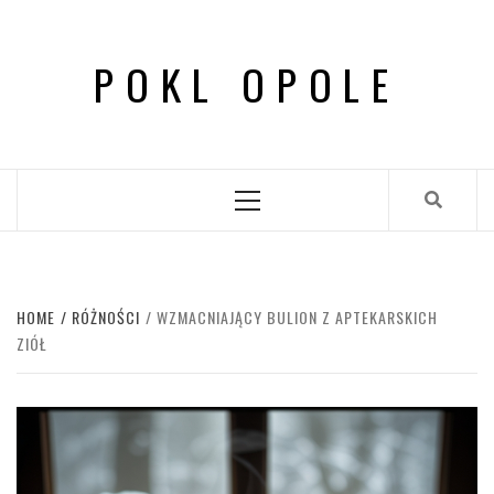
Skip
to
POKL OPOLE
content
Primary
Menu
HOME
RÓŻNOŚCI
WZMACNIAJĄCY BULION Z APTEKARSKICH
ZIÓŁ