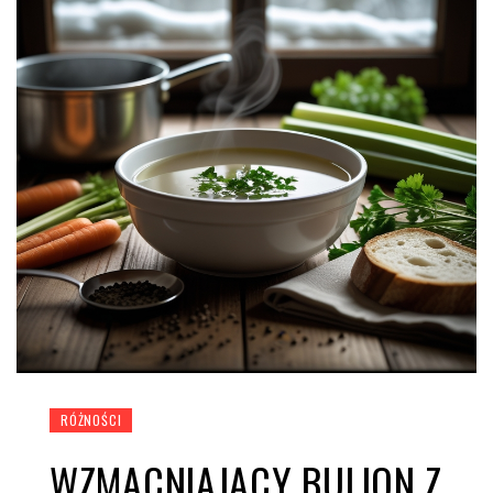
RÓŻNOŚCI
WZMACNIAJĄCY BULION Z