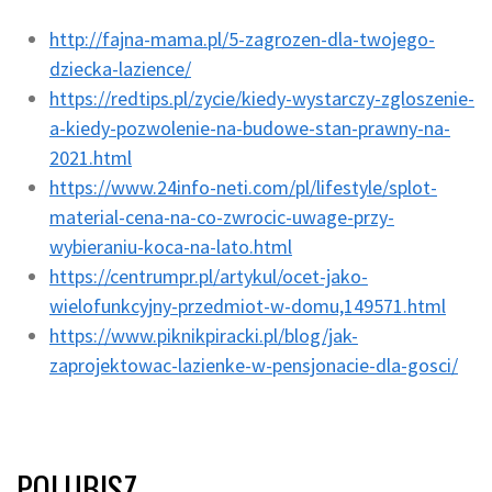
http://fajna-mama.pl/5-zagrozen-dla-twojego-
dziecka-lazience/
https://redtips.pl/zycie/kiedy-wystarczy-zgloszenie-
a-kiedy-pozwolenie-na-budowe-stan-prawny-na-
2021.html
https://www.24info-neti.com/pl/lifestyle/splot-
material-cena-na-co-zwrocic-uwage-przy-
wybieraniu-koca-na-lato.html
https://centrumpr.pl/artykul/ocet-jako-
wielofunkcyjny-przedmiot-w-domu,149571.html
https://www.piknikpiracki.pl/blog/jak-
zaprojektowac-lazienke-w-pensjonacie-dla-gosci/
POLUBISZ