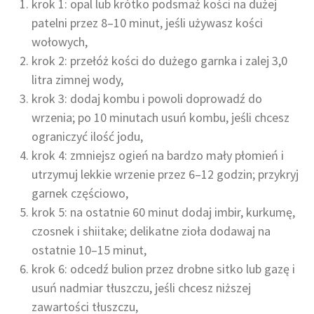
krok 1: opal lub krótko podsmaż kości na dużej
patelni przez 8–10 minut, jeśli używasz kości
wołowych,
krok 2: przełóż kości do dużego garnka i zalej 3,0
litra zimnej wody,
krok 3: dodaj kombu i powoli doprowadź do
wrzenia; po 10 minutach usuń kombu, jeśli chcesz
ograniczyć ilość jodu,
krok 4: zmniejsz ogień na bardzo mały płomień i
utrzymuj lekkie wrzenie przez 6–12 godzin; przykryj
garnek częściowo,
krok 5: na ostatnie 60 minut dodaj imbir, kurkumę,
czosnek i shiitake; delikatne zioła dodawaj na
ostatnie 10–15 minut,
krok 6: odcedź bulion przez drobne sitko lub gazę i
usuń nadmiar tłuszczu, jeśli chcesz niższej
zawartości tłuszczu,