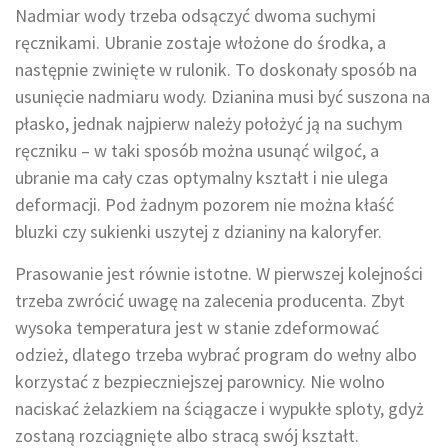
Nadmiar wody trzeba odsączyć dwoma suchymi
ręcznikami. Ubranie zostaje włożone do środka, a
następnie zwinięte w rulonik. To doskonały sposób na
usunięcie nadmiaru wody. Dzianina musi być suszona na
płasko, jednak najpierw należy położyć ją na suchym
ręczniku – w taki sposób można usunąć wilgoć, a
ubranie ma cały czas optymalny kształt i nie ulega
deformacji. Pod żadnym pozorem nie można kłaść
bluzki czy sukienki uszytej z dzianiny na kaloryfer.
Prasowanie jest równie istotne. W pierwszej kolejności
trzeba zwrócić uwagę na zalecenia producenta. Zbyt
wysoka temperatura jest w stanie zdeformować
odzież, dlatego trzeba wybrać program do wełny albo
korzystać z bezpieczniejszej parownicy. Nie wolno
naciskać żelazkiem na ściągacze i wypukłe sploty, gdyż
zostaną rozciągnięte albo stracą swój kształt.